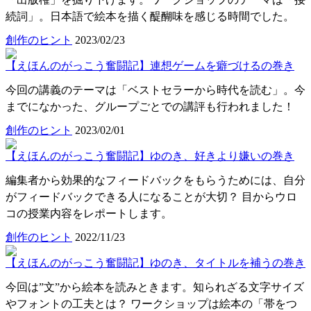
続詞」。日本語で絵本を描く醍醐味を感じる時間でした。
創作のヒント
2023/02/23
【えほんのがっこう奮闘記】連想ゲームを癖づけるの巻き
今回の講義のテーマは「ベストセラーから時代を読む」。今
までになかった、グループごとでの講評も行われました！
創作のヒント
2023/02/01
【えほんのがっこう奮闘記】ゆのき、好きより嫌いの巻き
編集者から効果的なフィードバックをもらうためには、自分
がフィードバックできる人になることが大切？ 目からウロ
コの授業内容をレポートします。
創作のヒント
2022/11/23
【えほんのがっこう奮闘記】ゆのき、タイトルを補うの巻き
今回は”文”から絵本を読みときます。知られざる文字サイズ
やフォントの工夫とは？ ワークショップは絵本の「帯をつ