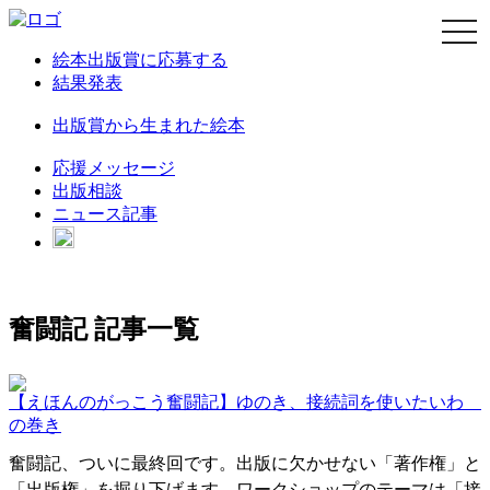
navi
絵本出版賞に応募する
結果発表
出版賞から生まれた絵本
応援メッセージ
出版相談
ニュース記事
奮闘記 記事一覧
【えほんのがっこう奮闘記】ゆのき、接続詞を使いたいわ
の巻き
奮闘記、ついに最終回です。出版に欠かせない「著作権」と
「出版権」を掘り下げます。ワークショップのテーマは「接