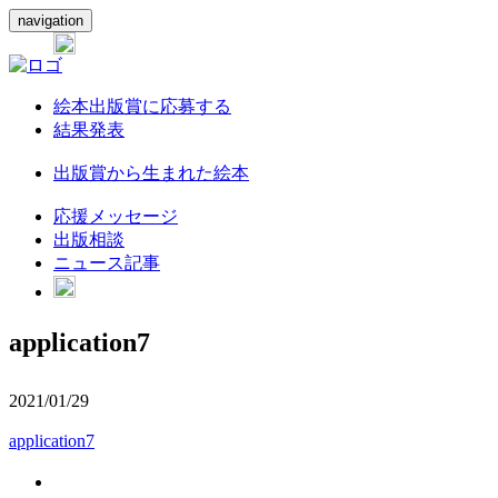
navigation
絵本出版賞に応募する
結果発表
出版賞から生まれた絵本
応援メッセージ
出版相談
ニュース記事
application7
2021/01/29
application7