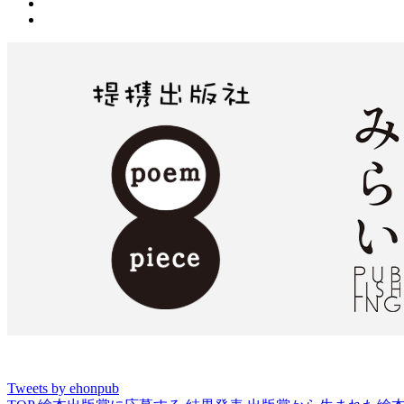
Tweets by ehonpub