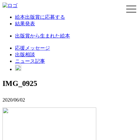
navi
絵本出版賞に応募する
結果発表
出版賞から生まれた絵本
応援メッセージ
出版相談
ニュース記事
IMG_0925
2020/06/02