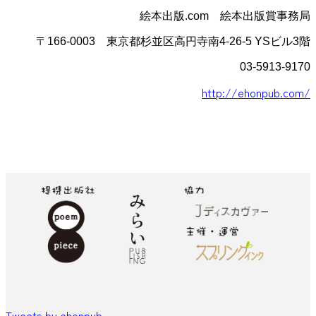
絵本出版.com 絵本出版賞事務局
〒166-0003 東京都杉並区高円寺南4-26-5 YSビル3階
03-5913-9170
http://ehonpub.com/
Tweets by ehonpub