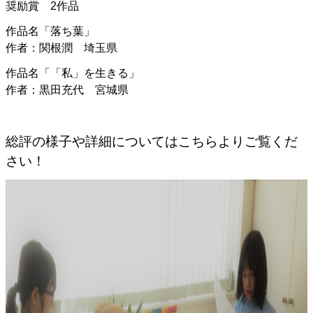
奨励賞 2作品
作品名「落ち葉」
作者：関根潤 埼玉県
作品名「「私」を生きる」
作者：黒田充代 宮城県
総評の様子や詳細についてはこちらよりご覧くだ
さい！