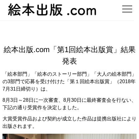
naviga
絵本出版.com「第1回絵本出版賞」結果
発表
「絵本部門」「絵本のストーリー部門」「大人の絵本部門」
の3部門で応募を受け付けた「第１回絵本出版賞」（2018年
7月31日締切り）は、
8月3日～28日に一次審査、8月30日に最終審査会を行ない、
下記の通り受賞作を決定しました。
大賞受賞作品および契約が成立した作品は提携出版社により
出版されます。