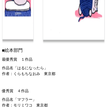
■絵本部門
最優秀賞 １作品
作品名「はるになったら」
作者：くらもちなおみ 東京都
優秀賞 ４作品
作品名「マフラー」
作者：モリミワコ 東京都