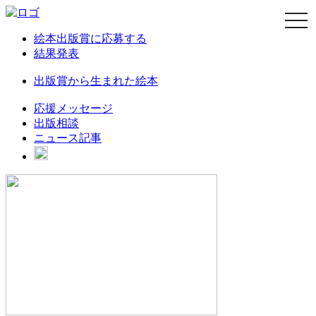
navi
絵本出版賞に応募する
結果発表
出版賞から生まれた絵本
応援メッセージ
出版相談
ニュース記事