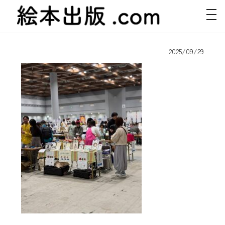
navi
ehon_m202509_2
2025/09/29